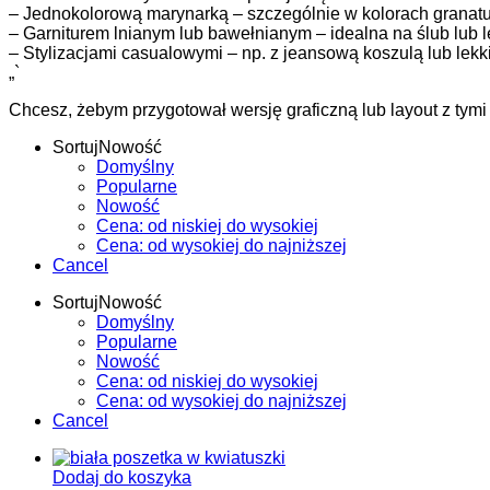
– Jednokolorową marynarką – szczególnie w kolorach granatu,
– Garniturem lnianym lub bawełnianym – idealna na ślub lub le
– Stylizacjami casualowymi – np. z jeansową koszulą lub lek
„`
Chcesz, żebym przygotował wersję graficzną lub layout z tym
Sortuj
Nowość
Domyślny
Popularne
Nowość
Cena: od niskiej do wysokiej
Cena: od wysokiej do najniższej
Cancel
Sortuj
Nowość
Domyślny
Popularne
Nowość
Cena: od niskiej do wysokiej
Cena: od wysokiej do najniższej
Cancel
Dodaj do koszyka