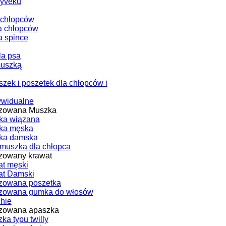
Tyveku
 chłopców
a chłopców
a spince
la psa
muszką
zek i poszetek dla chłopców i
ywidualne
izowana Muszka
ka wiązana
ka męska
ka damska
muszka dla chłopca
zowany krawat
t męski
at Damski
zowana poszetka
izowana gumka do włosów
chie
izowana apaszka
ka typu twilly