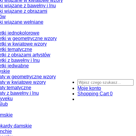
i wiązane w kwiatowe wzory
i wiązane z bawełny i lnu
i wiązane z obrazami
tów
i wiązane wełniane
tki jednokolorowe
tki w geometryczne wzory
tki w kwiatowe wzory
tki tematyczne
tki z obrazami artystów
tki z bawełny i lnu
tki jedwabne
ęskie
ty w geometryczne wzory
ty w kwiatowe wzory
ty tematyczne
Moje konto
ty z bawełny i lnu
Shopping Cart
0
Tyveku
ślub
amskie
okardy damskie
nchie