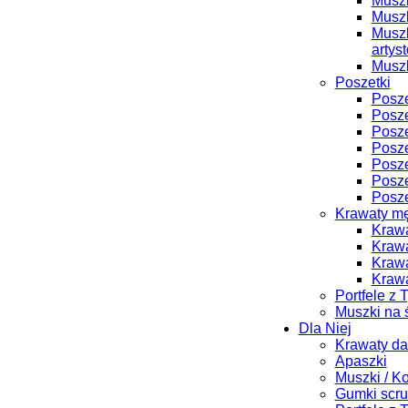
Muszk
Muszk
Muszk
artys
Muszk
Poszetki
Posze
Posze
Posze
Posze
Posze
Posze
Posze
Krawaty m
Krawa
Krawa
Krawa
Krawa
Portfele z 
Muszki na 
Dla Niej
Krawaty d
Apaszki
Muszki / K
Gumki scru