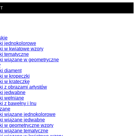
OT
skie
i jednokolorowe
i w kwiatowe wzory
i tematyczne
i wiązane w geometryczne
y
i diament
i w kropeczki
i w krateczkę
i z obrazami artystów
ki jedwabne
i wełniane
i z bawełny i lnu
ązane
i wiązane jednokolorowe
ki wiązane jedwabne
i w geometryczne wzory
i wiązane tematyczne