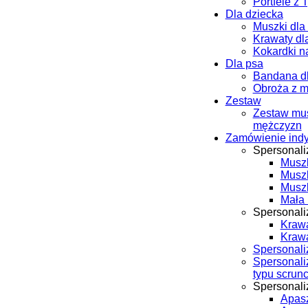
Portfele z 
Dla dziecka
Muszki dla
Krawaty dl
Kokardki n
Dla psa
Bandana d
Obroża z 
Zestaw
Zestaw mus
mężczyzn
Zamówienie ind
Spersonal
Musz
Musz
Musz
Mała 
Spersonali
Krawa
Kraw
Spersonali
Spersonal
typu scrun
Spersonal
Apasz