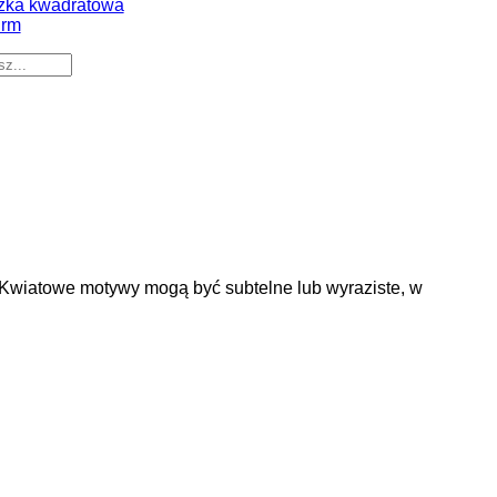
zka kwadratowa
irm
i. Kwiatowe motywy mogą być subtelne lub wyraziste, w