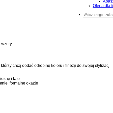
Apas
Oferta dla f
e wzory
tórzy chcą dodać odrobinę koloru i finezji do swojej stylizacj
osnę i lato
 mniej formalne okazje