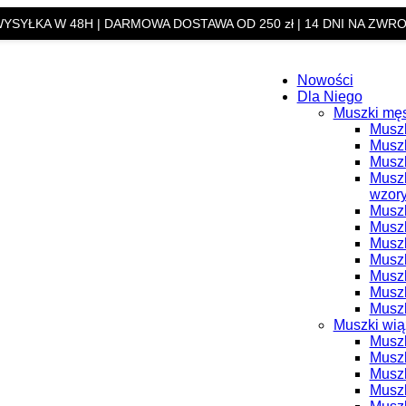
YSYŁKA W 48H | DARMOWA DOSTAWA OD 250 zł | 14 DNI NA ZWR
Nowości
Dla Niego
Muszki mę
Muszk
Muszk
Muszk
Muszk
wzor
Muszk
Muszk
Muszk
Muszk
Musz
Muszk
Muszk
Muszki wi
Muszk
Musz
Muszk
Muszk