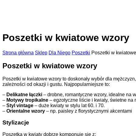
Poszetki w kwiatowe wzory
Strona główna
Sklep
Dla Niego
Poszetki
Poszetki w kwiatow
Poszetki w kwiatowe wzory
Poszetki w kwiatowe wzory to doskonały wybór dla mężczyzn, k
zależności od okazji i gustu. Najpopularniejsze to:
–
Delikatne łączki
– drobne, romantyczne wzory, idealne na wi
–
Motywy tropikalne
– egzotyczne liście i kwiaty, świetne na
–
Styl vintage
– duże kwiaty w stylu lat 60. i 70.
–
Orientalne wzory
– np. paisley z florystycznymi akcentami
Stylizacje
Poszetka w kwiaty dobrze komponuje się z: