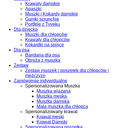
Krawaty damskie
Apaszki
Muszki / Kokardy damskie
Gumki scrunchie
Portfele z Tyveku
Dla dziecka
Muszki dla chłopców
Krawaty dla chłopców
Kokardki na spince
Dla psa
Bandana dla psa
Obroża z muszką
Zestaw
Zestaw muszek i poszetek dla chłopców i
mężczyzn
Zamówienie indywidualne
Spersonalizowana Muszka
Muszka wiązana
Muszka męska
Muszka damska
Mała muszka dla chłopca
Spersonalizowany krawat
Krawat męski
Krawat Damski
Spersonalizowana poszetka