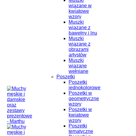
Muszki
wiązane w
kwiatowe
wzory
Muszki
wiązane z
bawełny i lnu
Muszki
wiązane z
obrazami
artystów
Muszki
wiązane
wełniane
Poszetki
Poszetki
jednokolorowe
Poszetki w
geometryczne
wzory
Poszetki w
kwiatowe
wzory
Poszetki
tematyczne