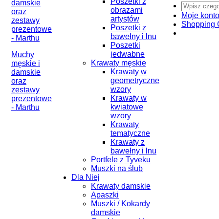
Poszetki z
obrazami
Moje kont
artystów
Shopping 
Poszetki z
bawełny i lnu
Poszetki
jedwabne
Muchy
Krawaty męskie
męskie i
Krawaty w
damskie
geometryczne
oraz
wzory
zestawy
Krawaty w
prezentowe
kwiatowe
- Marthu
wzory
Krawaty
tematyczne
Krawaty z
bawełny i lnu
Portfele z Tyveku
Muszki na ślub
Dla Niej
Krawaty damskie
Apaszki
Muszki / Kokardy
damskie