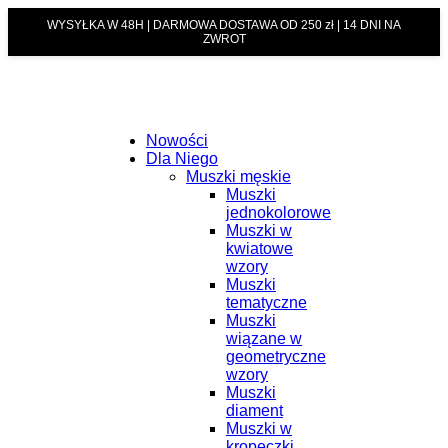
WYSYŁKA W 48H | DARMOWA DOSTAWA OD 250 zł | 14 DNI NA
ZWROT
Nowości
Dla Niego
Muszki męskie
Muszki
jednokolorowe
Muszki w
kwiatowe
wzory
Muszki
tematyczne
Muszki
wiązane w
geometryczne
wzory
Muszki
diament
Muszki w
kropeczki