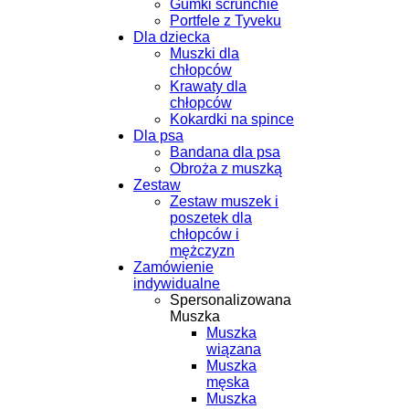
Gumki scrunchie
Portfele z Tyveku
Dla dziecka
Muszki dla
chłopców
Krawaty dla
chłopców
Kokardki na spince
Dla psa
Bandana dla psa
Obroża z muszką
Zestaw
Zestaw muszek i
poszetek dla
chłopców i
mężczyzn
Zamówienie
indywidualne
Spersonalizowana
Muszka
Muszka
wiązana
Muszka
męska
Muszka