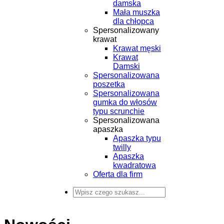
damska
Mała muszka
dla chłopca
Spersonalizowany
krawat
Krawat męski
Krawat
Damski
Spersonalizowana
poszetka
Spersonalizowana
gumka do włosów
typu scrunchie
Spersonalizowana
apaszka
Apaszka typu
twilly
Apaszka
kwadratowa
Oferta dla firm