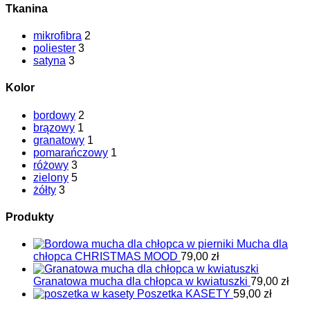
Tkanina
mikrofibra
2
poliester
3
satyna
3
Kolor
bordowy
2
brązowy
1
granatowy
1
pomarańczowy
1
różowy
3
zielony
5
żółty
3
Produkty
Mucha dla
chłopca CHRISTMAS MOOD
79,00
zł
Granatowa mucha dla chłopca w kwiatuszki
79,00
zł
Poszetka KASETY
59,00
zł