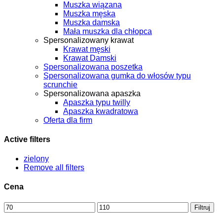
Muszka wiązana
Muszka męska
Muszka damska
Mała muszka dla chłopca
Spersonalizowany krawat
Krawat męski
Krawat Damski
Spersonalizowana poszetka
Spersonalizowana gumka do włosów typu
scrunchie
Spersonalizowana apaszka
Apaszka typu twilly
Apaszka kwadratowa
Oferta dla firm
Active filters
zielony
Remove all filters
Cena
Cena
Cena
Filtruj
min
max