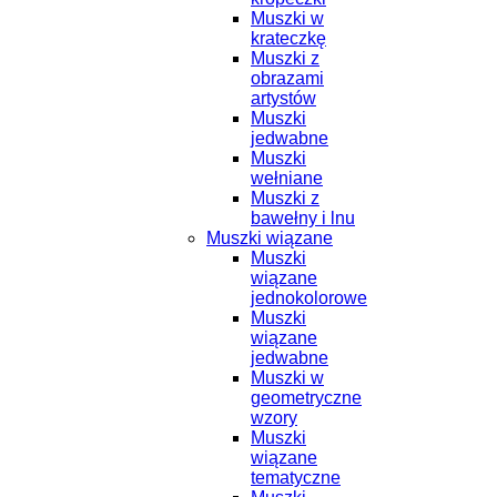
Muszki w
krateczkę
Muszki z
obrazami
artystów
Muszki
jedwabne
Muszki
wełniane
Muszki z
bawełny i lnu
Muszki wiązane
Muszki
wiązane
jednokolorowe
Muszki
wiązane
jedwabne
Muszki w
geometryczne
wzory
Muszki
wiązane
tematyczne