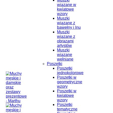
Muszki
wiązane w
kwiatowe
wzory
Muszki
wiązane z
bawełny i lnu
Muszki
wiązane z
obrazami
artystów
Muszki
wiązane
wełniane
Poszetki
Poszetki
jednokolorowe
Poszetki w
geometryczne
wzory
Poszetki w
kwiatowe
wzory
Poszetki
tematyczne