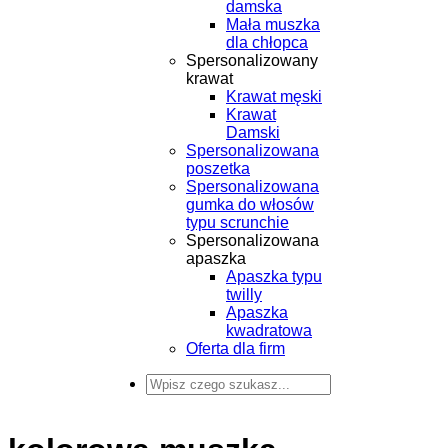
damska
Mała muszka
dla chłopca
Spersonalizowany
krawat
Krawat męski
Krawat
Damski
Spersonalizowana
poszetka
Spersonalizowana
gumka do włosów
typu scrunchie
Spersonalizowana
apaszka
Apaszka typu
twilly
Apaszka
kwadratowa
Oferta dla firm