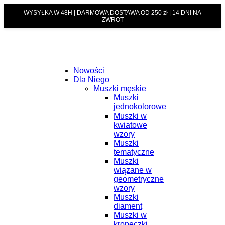
WYSYŁKA W 48H | DARMOWA DOSTAWA OD 250 zł | 14 DNI NA
ZWROT
Nowości
Dla Niego
Muszki męskie
Muszki
jednokolorowe
Muszki w
kwiatowe
wzory
Muszki
tematyczne
Muszki
wiązane w
geometryczne
wzory
Muszki
diament
Muszki w
kropeczki