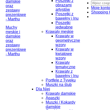
Poszetki z
obrazami
Moje kont
artystów
Shopping 
Poszetki z
bawełny i lnu
Poszetki
jedwabne
Muchy
Krawaty męskie
męskie i
Krawaty w
damskie
geometryczne
oraz
wzory
zestawy
Krawaty w
prezentowe
kwiatowe
- Marthu
wzory
Krawaty
tematyczne
Krawaty z
bawełny i lnu
Portfele z Tyveku
Muszki na ślub
Dla Niej
Krawaty damskie
Apaszki
Muszki / Kokardy
damskie