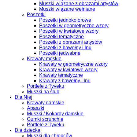
Muszki wiązane z obrazami artystów
Muszki wiązane wełniane
Poszetki
Poszetki jednokolorowe
Poszetki w geometryczne wzory
Poszetki w kwiatowe wzory
Poszetki tematyczne
Poszetki z obrazami artystów
Poszetki z bawełny i lnu
Poszetki jedwabne
Krawaty męskie
Krawaty w geometryczne wzory
Krawaty w kwiatowe wzory
Krawaty tematyczne
Krawaty z bawełny i lnu
Portfele z Tyveku
Muszki na ślub
Dla Niej
Krawaty damskie
Apaszki
Muszki / Kokardy damskie
Gumki scrunchie
Portfele z Tyveku
Dla dziecka
Muszki dla chłopców