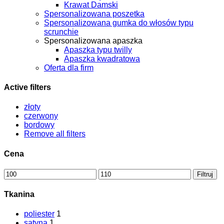
Krawat Damski
Spersonalizowana poszetka
Spersonalizowana gumka do włosów typu
scrunchie
Spersonalizowana apaszka
Apaszka typu twilly
Apaszka kwadratowa
Oferta dla firm
Active filters
złoty
czerwony
bordowy
Remove all filters
Cena
Cena
Cena
Filtruj
min
max
Tkanina
poliester
1
satyna
1