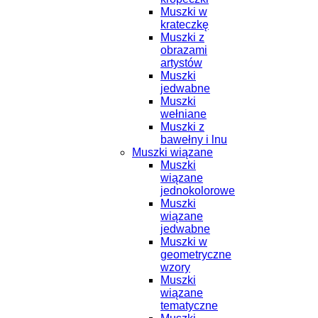
Muszki w
krateczkę
Muszki z
obrazami
artystów
Muszki
jedwabne
Muszki
wełniane
Muszki z
bawełny i lnu
Muszki wiązane
Muszki
wiązane
jednokolorowe
Muszki
wiązane
jedwabne
Muszki w
geometryczne
wzory
Muszki
wiązane
tematyczne