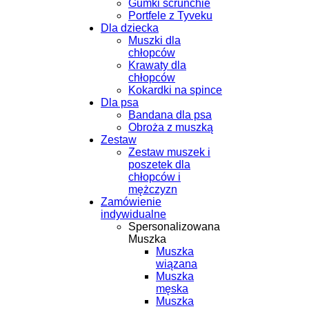
Gumki scrunchie
Portfele z Tyveku
Dla dziecka
Muszki dla
chłopców
Krawaty dla
chłopców
Kokardki na spince
Dla psa
Bandana dla psa
Obroża z muszką
Zestaw
Zestaw muszek i
poszetek dla
chłopców i
mężczyzn
Zamówienie
indywidualne
Spersonalizowana
Muszka
Muszka
wiązana
Muszka
męska
Muszka