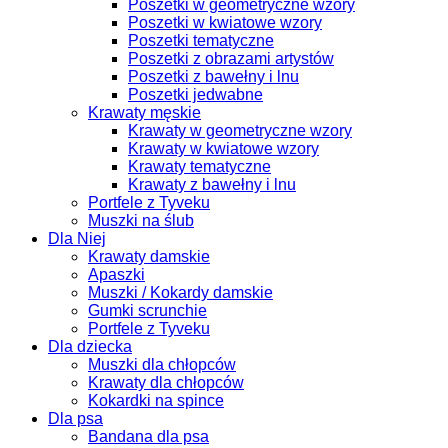
Poszetki w geometryczne wzory
Poszetki w kwiatowe wzory
Poszetki tematyczne
Poszetki z obrazami artystów
Poszetki z bawełny i lnu
Poszetki jedwabne
Krawaty męskie
Krawaty w geometryczne wzory
Krawaty w kwiatowe wzory
Krawaty tematyczne
Krawaty z bawełny i lnu
Portfele z Tyveku
Muszki na ślub
Dla Niej
Krawaty damskie
Apaszki
Muszki / Kokardy damskie
Gumki scrunchie
Portfele z Tyveku
Dla dziecka
Muszki dla chłopców
Krawaty dla chłopców
Kokardki na spince
Dla psa
Bandana dla psa