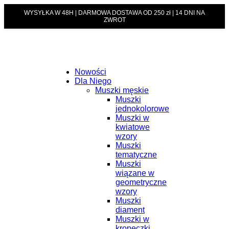
WYSYŁKA W 48H | DARMOWA DOSTAWA OD 250 zł | 14 DNI NA
ZWROT
Nowości
Dla Niego
Muszki męskie
Muszki
jednokolorowe
Muszki w
kwiatowe
wzory
Muszki
tematyczne
Muszki
wiązane w
geometryczne
wzory
Muszki
diament
Muszki w
kropeczki