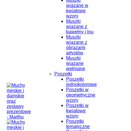
Muszki
wiązane w
kwiatowe
wzory
Muszki
wiązane z
bawełny i lnu
Muszki
wiązane z
obrazami
artystów
Muszki
wiązane
wełniane
Poszetki
Poszetki
jednokolorowe
Poszetki w
geometryczne
wzory
Poszetki w
kwiatowe
wzory
Poszetki
tematyczne