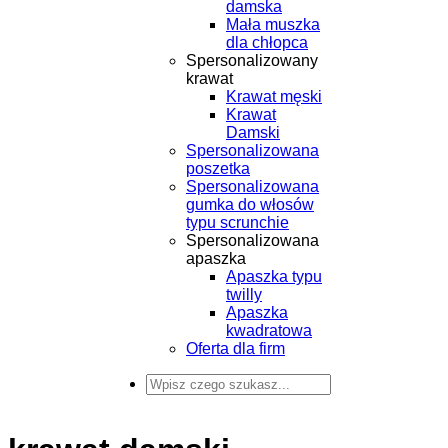
damska
Mała muszka
dla chłopca
Spersonalizowany
krawat
Krawat męski
Krawat
Damski
Spersonalizowana
poszetka
Spersonalizowana
gumka do włosów
typu scrunchie
Spersonalizowana
apaszka
Apaszka typu
twilly
Apaszka
kwadratowa
Oferta dla firm