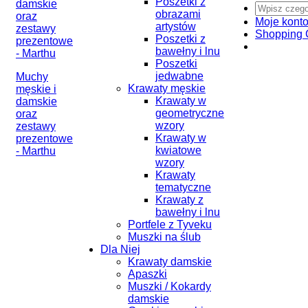
Poszetki z
obrazami
Moje kont
artystów
Shopping 
Poszetki z
bawełny i lnu
Poszetki
jedwabne
Muchy
Krawaty męskie
męskie i
Krawaty w
damskie
geometryczne
oraz
wzory
zestawy
Krawaty w
prezentowe
kwiatowe
- Marthu
wzory
Krawaty
tematyczne
Krawaty z
bawełny i lnu
Portfele z Tyveku
Muszki na ślub
Dla Niej
Krawaty damskie
Apaszki
Muszki / Kokardy
damskie