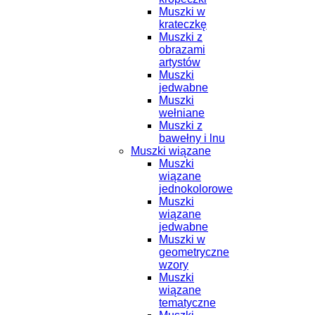
Muszki w
krateczkę
Muszki z
obrazami
artystów
Muszki
jedwabne
Muszki
wełniane
Muszki z
bawełny i lnu
Muszki wiązane
Muszki
wiązane
jednokolorowe
Muszki
wiązane
jedwabne
Muszki w
geometryczne
wzory
Muszki
wiązane
tematyczne