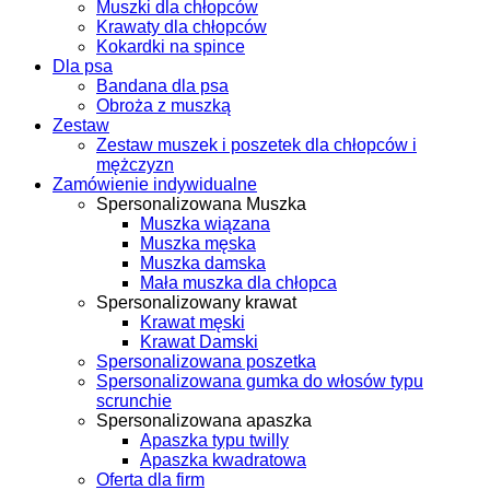
Muszki dla chłopców
Krawaty dla chłopców
Kokardki na spince
Dla psa
Bandana dla psa
Obroża z muszką
Zestaw
Zestaw muszek i poszetek dla chłopców i
mężczyzn
Zamówienie indywidualne
Spersonalizowana Muszka
Muszka wiązana
Muszka męska
Muszka damska
Mała muszka dla chłopca
Spersonalizowany krawat
Krawat męski
Krawat Damski
Spersonalizowana poszetka
Spersonalizowana gumka do włosów typu
scrunchie
Spersonalizowana apaszka
Apaszka typu twilly
Apaszka kwadratowa
Oferta dla firm