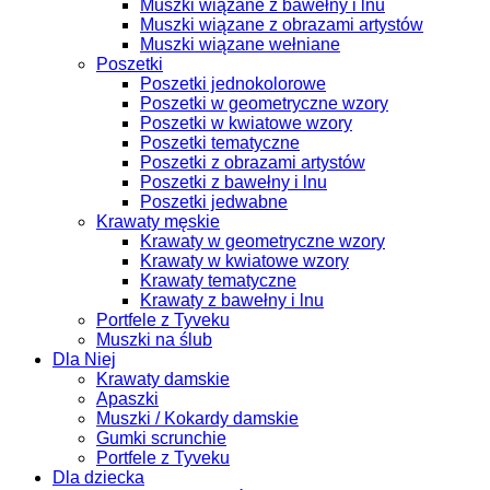
Muszki wiązane z bawełny i lnu
Muszki wiązane z obrazami artystów
Muszki wiązane wełniane
Poszetki
Poszetki jednokolorowe
Poszetki w geometryczne wzory
Poszetki w kwiatowe wzory
Poszetki tematyczne
Poszetki z obrazami artystów
Poszetki z bawełny i lnu
Poszetki jedwabne
Krawaty męskie
Krawaty w geometryczne wzory
Krawaty w kwiatowe wzory
Krawaty tematyczne
Krawaty z bawełny i lnu
Portfele z Tyveku
Muszki na ślub
Dla Niej
Krawaty damskie
Apaszki
Muszki / Kokardy damskie
Gumki scrunchie
Portfele z Tyveku
Dla dziecka