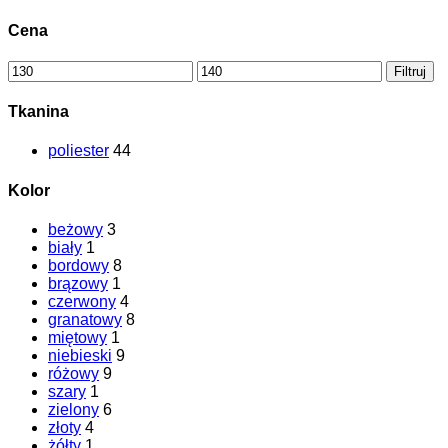
Cena
Cena
Cena
Filtruj
min
max
Tkanina
poliester
44
Kolor
beżowy
3
biały
1
bordowy
8
brązowy
1
czerwony
4
granatowy
8
miętowy
1
niebieski
9
różowy
9
szary
1
zielony
6
złoty
4
żółty
1