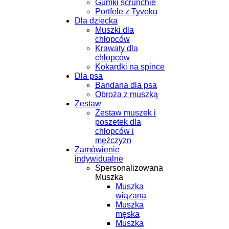
Gumki scrunchie
Portfele z Tyveku
Dla dziecka
Muszki dla
chłopców
Krawaty dla
chłopców
Kokardki na spince
Dla psa
Bandana dla psa
Obroża z muszką
Zestaw
Zestaw muszek i
poszetek dla
chłopców i
mężczyzn
Zamówienie
indywidualne
Spersonalizowana
Muszka
Muszka
wiązana
Muszka
męska
Muszka