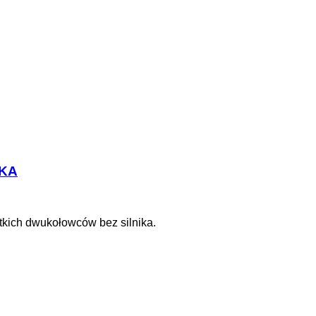
TKA
tkich dwukołowców bez silnika.