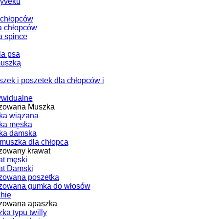
Tyveku
 chłopców
a chłopców
a spince
la psa
muszką
zek i poszetek dla chłopców i
ywidualne
izowana Muszka
ka wiązana
ka męska
ka damska
muszka dla chłopca
zowany krawat
t męski
at Damski
zowana poszetka
izowana gumka do włosów
chie
izowana apaszka
ka typu twilly