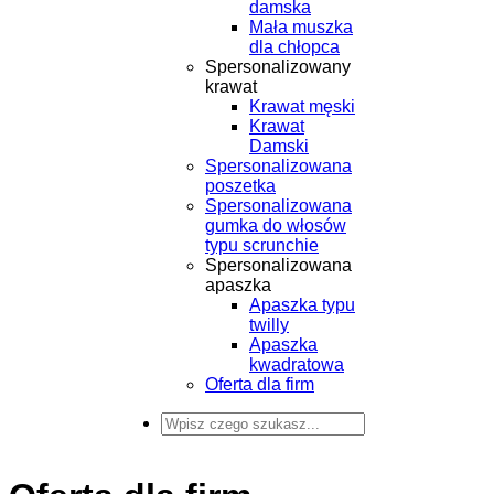
damska
Mała muszka
dla chłopca
Spersonalizowany
krawat
Krawat męski
Krawat
Damski
Spersonalizowana
poszetka
Spersonalizowana
gumka do włosów
typu scrunchie
Spersonalizowana
apaszka
Apaszka typu
twilly
Apaszka
kwadratowa
Oferta dla firm