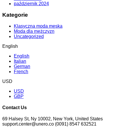
październik 2024
Kategorie
Klasyczna moda męska
Moda dla mężczyzn
Uncategorized
English
English
Italian
German
French
USD
USD
GBP
Contact Us
69 Halsey St, Ny 10002, New York, United States
support.center@unero.co (0091) 8547 632521