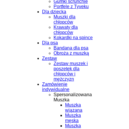
Gumki scrunchie
Portfele z Tyveku
Dla dziecka
Muszki dla
chłopców
Krawaty dla
chłopców
Kokardki na spince
Dla psa
Bandana dla psa
Obroża z muszką
Zestaw
Zestaw muszek i
poszetek dla
chłopców i
mężczyzn
Zamówienie
indywidualne
Spersonalizowana
Muszka
Muszka
wiązana
Muszka
męska
Muszka