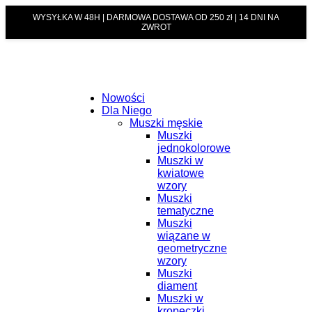
WYSYŁKA W 48H | DARMOWA DOSTAWA OD 250 zł | 14 DNI NA
ZWROT
Nowości
Dla Niego
Muszki męskie
Muszki
jednokolorowe
Muszki w
kwiatowe
wzory
Muszki
tematyczne
Muszki
wiązane w
geometryczne
wzory
Muszki
diament
Muszki w
kropeczki