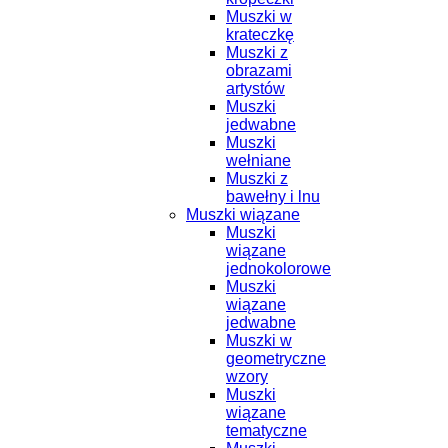
Muszki w
krateczkę
Muszki z
obrazami
artystów
Muszki
jedwabne
Muszki
wełniane
Muszki z
bawełny i lnu
Muszki wiązane
Muszki
wiązane
jednokolorowe
Muszki
wiązane
jedwabne
Muszki w
geometryczne
wzory
Muszki
wiązane
tematyczne