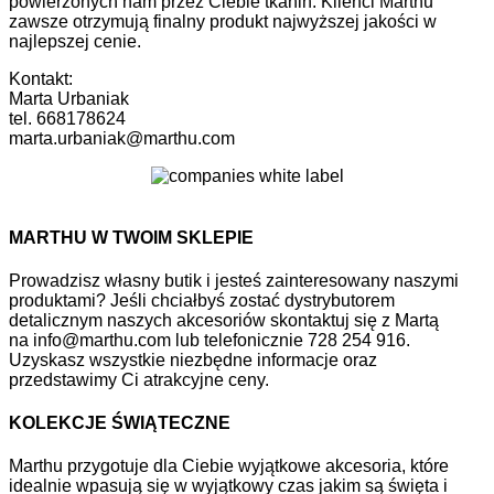
powierzonych nam przez Ciebie tkanin. Klienci Marthu
zawsze otrzymują finalny produkt najwyższej jakości w
najlepszej cenie.
Kontakt:
Marta Urbaniak
tel. 668178624
marta.urbaniak@marthu.com
MARTHU W TWOIM SKLEPIE
Prowadzisz własny butik i jesteś zainteresowany naszymi
produktami? Jeśli chciałbyś zostać dystrybutorem
detalicznym naszych akcesoriów skontaktuj się z Martą
na info@marthu.com lub telefonicznie 728 254 916.
Uzyskasz wszystkie niezbędne informacje oraz
przedstawimy Ci atrakcyjne ceny.
KOLEKCJE ŚWIĄTECZNE
Marthu przygotuje dla Ciebie wyjątkowe akcesoria, które
idealnie wpasują się w wyjątkowy czas jakim są święta i