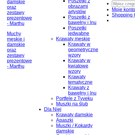
Poszetki z
obrazami
Moje kont
artystów
Shopping 
Poszetki z
bawełny i lnu
Poszetki
jedwabne
Muchy
Krawaty męskie
męskie i
Krawaty w
damskie
geometryczne
oraz
wzory
zestawy
Krawaty w
prezentowe
kwiatowe
- Marthu
wzory
Krawaty
tematyczne
Krawaty z
bawełny i lnu
Portfele z Tyveku
Muszki na ślub
Dla Niej
Krawaty damskie
Apaszki
Muszki / Kokardy
damskie