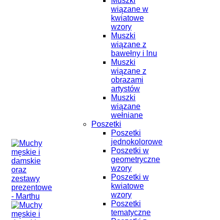
Muszki
wiązane w
kwiatowe
wzory
Muszki
wiązane z
bawełny i lnu
Muszki
wiązane z
obrazami
artystów
Muszki
wiązane
wełniane
Poszetki
Poszetki
jednokolorowe
Poszetki w
geometryczne
wzory
Poszetki w
kwiatowe
wzory
Poszetki
tematyczne