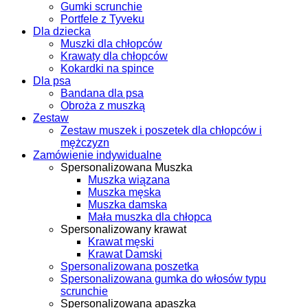
Gumki scrunchie
Portfele z Tyveku
Dla dziecka
Muszki dla chłopców
Krawaty dla chłopców
Kokardki na spince
Dla psa
Bandana dla psa
Obroża z muszką
Zestaw
Zestaw muszek i poszetek dla chłopców i
mężczyzn
Zamówienie indywidualne
Spersonalizowana Muszka
Muszka wiązana
Muszka męska
Muszka damska
Mała muszka dla chłopca
Spersonalizowany krawat
Krawat męski
Krawat Damski
Spersonalizowana poszetka
Spersonalizowana gumka do włosów typu
scrunchie
Spersonalizowana apaszka