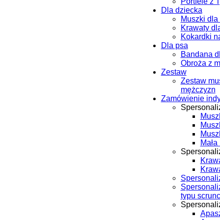
Portfele z 
Dla dziecka
Muszki dla
Krawaty dl
Kokardki n
Dla psa
Bandana d
Obroża z 
Zestaw
Zestaw mus
mężczyzn
Zamówienie ind
Spersonal
Musz
Musz
Musz
Mała 
Spersonali
Krawa
Kraw
Spersonali
Spersonal
typu scrun
Spersonal
Apasz