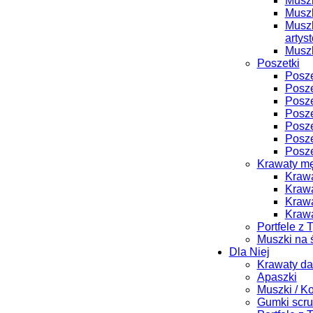
Muszk
Muszk
Muszk
artys
Muszk
Poszetki
Posze
Posze
Posze
Posze
Posze
Posze
Posze
Krawaty m
Krawa
Krawa
Krawa
Krawa
Portfele z 
Muszki na 
Dla Niej
Krawaty d
Apaszki
Muszki / K
Gumki scru