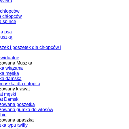
Tyveku
 chłopców
a chłopców
a spince
la psa
muszką
zek i poszetek dla chłopców i
ywidualne
izowana Muszka
ka wiązana
ka męska
ka damska
muszka dla chłopca
zowany krawat
t męski
at Damski
zowana poszetka
izowana gumka do włosów
chie
izowana apaszka
ka typu twilly