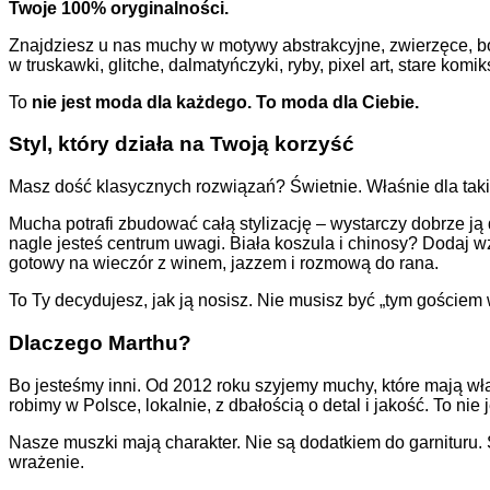
Twoje 100% oryginalności.
Znajdziesz u nas muchy w motywy abstrakcyjne, zwierzęce, bot
w truskawki, glitche, dalmatyńczyki, ryby, pixel art, stare komi
To
nie jest moda dla każdego. To moda dla Ciebie.
Styl, który działa na Twoją korzyść
Masz dość klasycznych rozwiązań? Świetnie. Właśnie dla takic
Mucha potrafi zbudować całą stylizację – wystarczy dobrze j
nagle jesteś centrum uwagi. Biała koszula i chinosy? Dodaj w
gotowy na wieczór z winem, jazzem i rozmową do rana.
To Ty decydujesz, jak ją nosisz. Nie musisz być „tym goście
Dlaczego Marthu?
Bo jesteśmy inni. Od 2012 roku szyjemy muchy, które mają wła
robimy w Polsce, lokalnie, z dbałością o detal i jakość. To nie
Nasze muszki mają charakter. Nie są dodatkiem do garnituru. S
wrażenie.