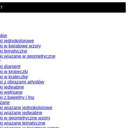
OT
skie
i jednokolorowe
i w kwiatowe wzory
i tematyczne
i wiązane w geometryczne
y
i diament
i w kropeczki
i w krateczkę
i z obrazami artystów
ki jedwabne
i wełniane
i z bawełny i lnu
ązane
i wiązane jednokolorowe
ki wiązane jedwabne
i w geometryczne wzory
i wiązane tematyczne