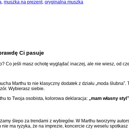
a
,
muszka na prezent
,
oryginalna muszka
prawdę Ci pasuje
no? Co jeśli masz ochotę wyglądać inaczej, ale nie wiesz, od c
ka mucha Marthu to nie klasyczny dodatek z działu „moda ślubna”.
zór. Wybierasz siebie.
thu to Twoja osobista, kolorowa deklaracja:
„mam własny styl
żamy ślepo za trendami z wybiegów. W Marthu tworzymy autorsk
mu nie ma ryzyka, że na imprezie, koncercie czy weselu spotkas