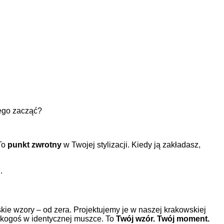
zego zacząć?
 To
punkt zwrotny
w Twojej stylizacji. Kiedy ją zakładasz,
”
.
ie wzory – od zera. Projektujemy je w naszej krakowskiej
z kogoś w identycznej muszce. To
Twój wzór. Twój moment.