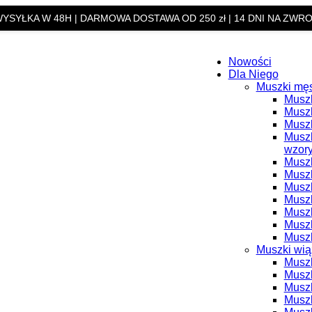
YSYŁKA W 48H | DARMOWA DOSTAWA OD 250 zł | 14 DNI NA ZWR
Nowości
Dla Niego
Muszki mę
Muszk
Muszk
Muszk
Muszk
wzor
Muszk
Muszk
Muszk
Muszk
Musz
Muszk
Muszk
Muszki wi
Muszk
Musz
Muszk
Muszk