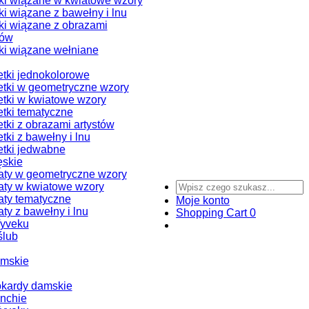
i wiązane w kwiatowe wzory
i wiązane z bawełny i lnu
i wiązane z obrazami
tów
i wiązane wełniane
tki jednokolorowe
tki w geometryczne wzory
tki w kwiatowe wzory
tki tematyczne
tki z obrazami artystów
tki z bawełny i lnu
tki jedwabne
ęskie
ty w geometryczne wzory
ty w kwiatowe wzory
ty tematyczne
Moje konto
ty z bawełny i lnu
Shopping Cart
0
Tyveku
ślub
amskie
okardy damskie
nchie