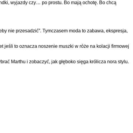
andki, wyjazdy czy… po prostu. Bo mają ochotę. Bo chcą
żeby nie przesadzić”. Tymczasem moda to zabawa, ekspresja,
t jeśli to oznacza noszenie muszki w róże na kolacji firmowej
ać Marthu i zobaczyć, jak głęboko sięga królicza nora stylu.