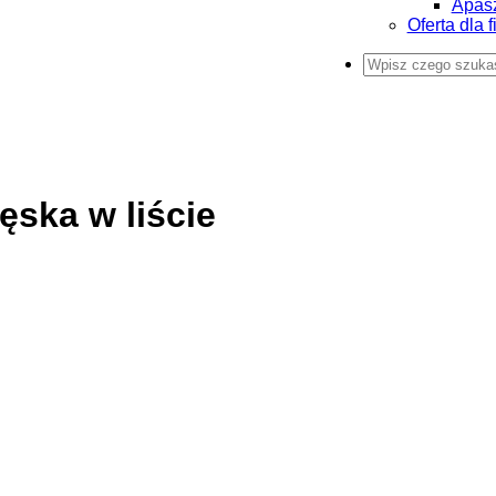
Apas
Oferta dla f
ska w liście