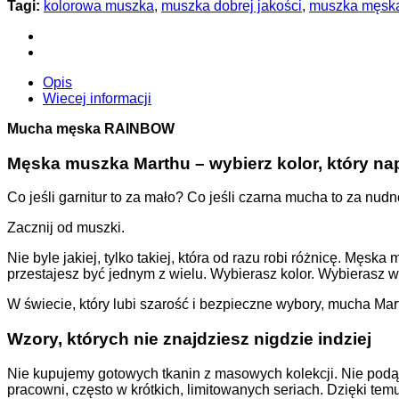
Tagi:
kolorowa muszka
,
muszka dobrej jakości
,
muszka męsk
Opis
Wiecej informacji
Mucha męska RAINBOW
Męska muszka Marthu – wybierz kolor, który na
Co jeśli garnitur to za mało? Co jeśli czarna mucha to za nud
Zacznij od muszki.
Nie byle jakiej, tylko takiej, która od razu robi różnicę. Męs
przestajesz być jednym z wielu. Wybierasz kolor. Wybierasz w
W świecie, który lubi szarość i bezpieczne wybory, mucha Mar
Wzory, których nie znajdziesz nigdzie indziej
Nie kupujemy gotowych tkanin z masowych kolekcji. Nie podą
pracowni, często w krótkich, limitowanych seriach. Dzięki te