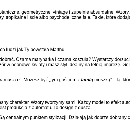
aniczne, geometryczne, vintage i zupełnie absurdalne. Wzory, k
ksy, tropikalne liście albo psychodeliczne fale. Takie, które dod
h ludzi jak Ty powstała Marthu.
ą dobrać. Czarna marynarka i czarna koszula? Wystarczy dorzu
zór w neonowe kwiaty i masz styl idealny na letnią imprezę. G
m w muszce”. Możesz być „tym gościem z
tamtą
muszką” – tą, któ
sny charakter. Wzory tworzymy sami. Każdy model to efekt autor
 jest produkcja z automatu. To design z duszą.
ą centralnym punktem stylizacji. Działają jak dobrze dobrany cy