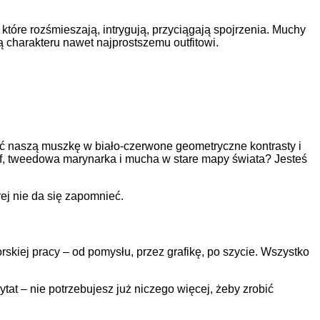
tóre rozśmieszają, intrygują, przyciągają spojrzenia. Muchy
ają charakteru nawet najprostszemu outfitowi.
cić naszą muszkę w biało-czerwone geometryczne kontrasty i
olf, tweedowa marynarka i mucha w stare mapy świata? Jesteś
rej nie da się zapomnieć.
skiej pracy – od pomysłu, przez grafikę, po szycie. Wszystko
tat – nie potrzebujesz już niczego więcej, żeby zrobić