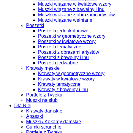
Muszki wiązane w kwiatowe wzory
Muszki wiązane z bawełny i lnu
Muszki wiązane z obrazami artystów
Muszki wiązane wełniane
Poszetki
Poszetki jednokolorowe
Poszetki w geometryczne wzory
Poszetki w kwiatowe wzory
Poszetki tematyczne
Poszetki z obrazami artystów
Poszetki z bawełny i lnu
Poszetki jedwabne
Krawaty męskie
Krawaty w geometryczne wzory
Krawaty w kwiatowe wzory
Krawaty tematyczne
Krawaty z bawełny i lnu
Portfele z Tyveku
Muszki na ślub
Dla Niej
Krawaty damskie
Apaszki
Muszki / Kokardy damskie
Gumki scrunchie
Portfele z Tyveku