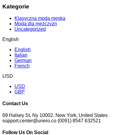
Kategorie
Klasyczna moda męska
Moda dla mężczyzn
Uncategorized
English
English
Italian
German
French
USD
USD
GBP
Contact Us
69 Halsey St, Ny 10002, New York, United States
support.center@unero.co (0091) 8547 632521
Follow Us On Social