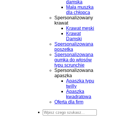
damska
Mała muszka
dla chłopca
Spersonalizowany
krawat
Krawat męski
Krawat
Damski
Spersonalizowana
poszetka
Spersonalizowana
gumka do włosów
typu scrunchie
Spersonalizowana
apaszka
Apaszka typu
twilly
Apaszka
kwadratowa
Oferta dla firm