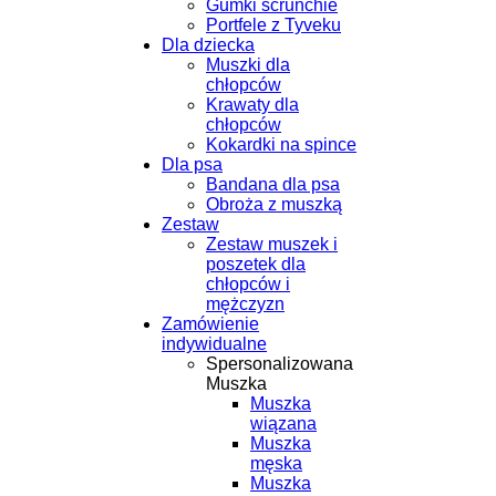
Gumki scrunchie
Portfele z Tyveku
Dla dziecka
Muszki dla
chłopców
Krawaty dla
chłopców
Kokardki na spince
Dla psa
Bandana dla psa
Obroża z muszką
Zestaw
Zestaw muszek i
poszetek dla
chłopców i
mężczyzn
Zamówienie
indywidualne
Spersonalizowana
Muszka
Muszka
wiązana
Muszka
męska
Muszka