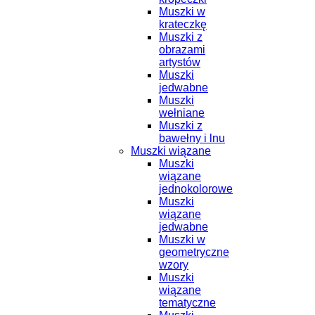
Muszki w
krateczkę
Muszki z
obrazami
artystów
Muszki
jedwabne
Muszki
wełniane
Muszki z
bawełny i lnu
Muszki wiązane
Muszki
wiązane
jednokolorowe
Muszki
wiązane
jedwabne
Muszki w
geometryczne
wzory
Muszki
wiązane
tematyczne