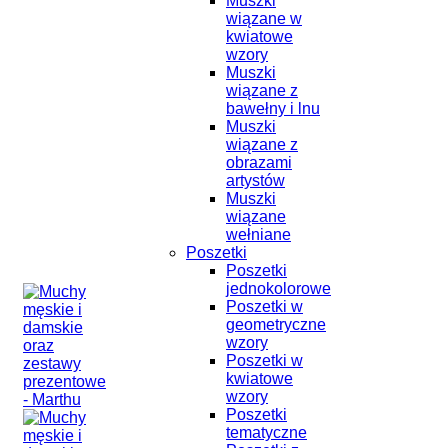
Muszki
wiązane w
kwiatowe
wzory
Muszki
wiązane z
bawełny i lnu
Muszki
wiązane z
obrazami
artystów
Muszki
wiązane
wełniane
Poszetki
Poszetki
jednokolorowe
Poszetki w
geometryczne
wzory
Poszetki w
kwiatowe
wzory
Poszetki
tematyczne