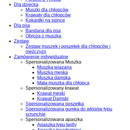
Dla dziecka
Muszki dla chłopców
Krawaty dla chłopców
Kokardki na spince
Dla psa
Bandana dla psa
Obroża z muszką
Zestaw
Zestaw muszek i poszetek dla chłopców i
mężczyzn
Zamówienie indywidualne
Spersonalizowana Muszka
Muszka wiązana
Muszka męska
Muszka damska
Mała muszka dla chłopca
Spersonalizowany krawat
Krawat męski
Krawat Damski
Spersonalizowana poszetka
Spersonalizowana gumka do włosów typu
scrunchie
Spersonalizowana apaszka
Apaszka typu twilly
Apaszka kwadratowa