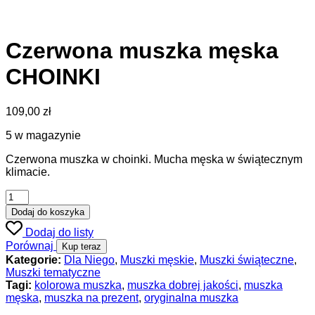
Czerwona muszka męska
CHOINKI
109,00
zł
5 w magazynie
Czerwona muszka w choinki. Mucha męska w świątecznym
klimacie.
Dodaj do koszyka
Dodaj do listy
Porównaj
Kup teraz
Kategorie:
Dla Niego
,
Muszki męskie
,
Muszki świąteczne
,
Muszki tematyczne
Tagi:
kolorowa muszka
,
muszka dobrej jakości
,
muszka
męska
,
muszka na prezent
,
oryginalna muszka