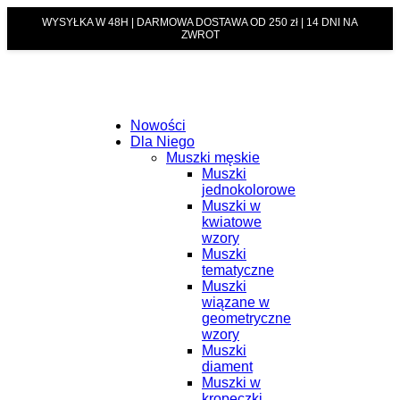
WYSYŁKA W 48H | DARMOWA DOSTAWA OD 250 zł | 14 DNI NA
ZWROT
Nowości
Dla Niego
Muszki męskie
Muszki
jednokolorowe
Muszki w
kwiatowe
wzory
Muszki
tematyczne
Muszki
wiązane w
geometryczne
wzory
Muszki
diament
Muszki w
kropeczki