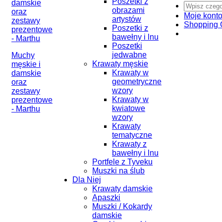
Poszetki z
obrazami
Moje kont
artystów
Shopping 
Poszetki z
bawełny i lnu
Poszetki
jedwabne
Muchy
Krawaty męskie
męskie i
Krawaty w
damskie
geometryczne
oraz
wzory
zestawy
Krawaty w
prezentowe
kwiatowe
- Marthu
wzory
Krawaty
tematyczne
Krawaty z
bawełny i lnu
Portfele z Tyveku
Muszki na ślub
Dla Niej
Krawaty damskie
Apaszki
Muszki / Kokardy
damskie