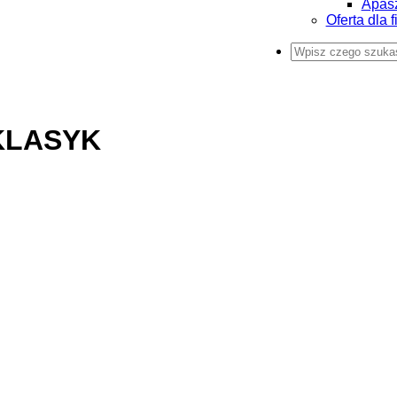
Apas
Oferta dla f
KLASYK