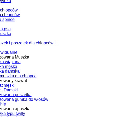
Tyveku
 chłopców
a chłopców
a spince
la psa
muszką
zek i poszetek dla chłopców i
ywidualne
izowana Muszka
ka wiązana
ka męska
ka damska
muszka dla chłopca
zowany krawat
t męski
at Damski
zowana poszetka
izowana gumka do włosów
chie
izowana apaszka
ka typu twilly