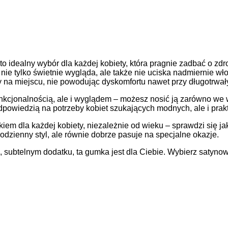
o idealny wybór dla każdej kobiety, która pragnie zadbać o zd
ie tylko świetnie wygląda, ale także nie uciska nadmiernie wło
sy na miejscu, nie powodując dyskomfortu nawet przy długotrwa
funkcjonalnością, ale i wyglądem – możesz nosić ją zarówno we 
odpowiedzią na potrzeby kobiet szukających modnych, ale i pra
la każdej kobiety, niezależnie od wieku – sprawdzi się jako pr
odzienny styl, ale równie dobrze pasuje na specjalne okazje.
, subtelnym dodatku, ta gumka jest dla Ciebie. Wybierz satyno