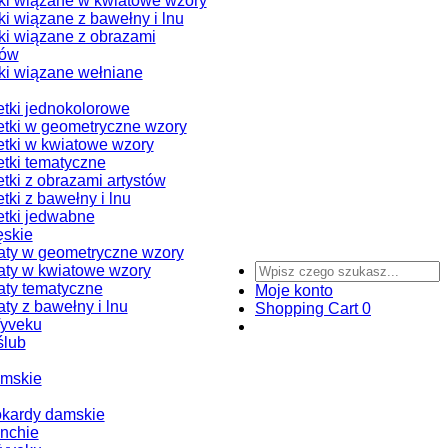
i wiązane w kwiatowe wzory
i wiązane z bawełny i lnu
i wiązane z obrazami
tów
i wiązane wełniane
tki jednokolorowe
tki w geometryczne wzory
tki w kwiatowe wzory
tki tematyczne
tki z obrazami artystów
tki z bawełny i lnu
tki jedwabne
ęskie
ty w geometryczne wzory
ty w kwiatowe wzory
ty tematyczne
Moje konto
ty z bawełny i lnu
Shopping Cart
0
Tyveku
ślub
amskie
okardy damskie
nchie