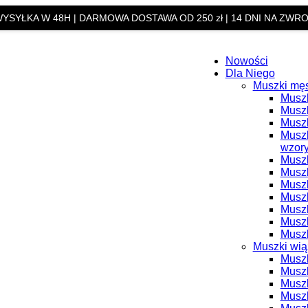
YSYŁKA W 48H | DARMOWA DOSTAWA OD 250 zł | 14 DNI NA ZWR
Nowości
Dla Niego
Muszki mę
Muszk
Muszk
Muszk
Muszk
wzor
Muszk
Muszk
Muszk
Muszk
Musz
Muszk
Muszk
Muszki wi
Muszk
Musz
Muszk
Muszk