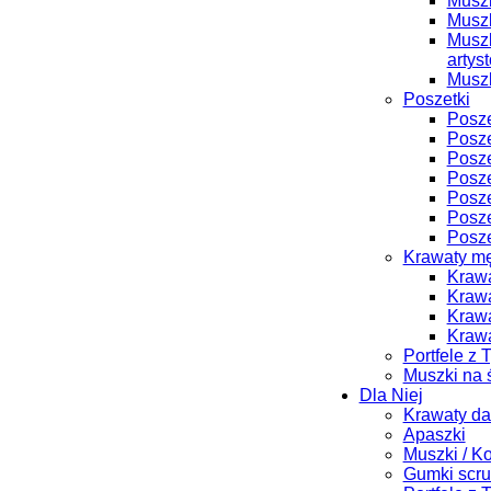
Muszk
Muszk
Muszk
artys
Muszk
Poszetki
Posze
Posze
Posze
Posze
Posze
Posze
Posze
Krawaty m
Krawa
Krawa
Krawa
Krawa
Portfele z 
Muszki na 
Dla Niej
Krawaty d
Apaszki
Muszki / K
Gumki scru