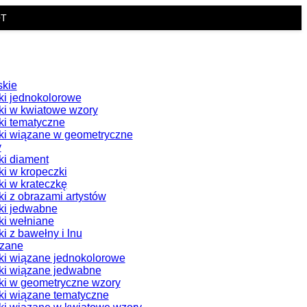
OT
skie
i jednokolorowe
i w kwiatowe wzory
i tematyczne
i wiązane w geometryczne
y
i diament
i w kropeczki
i w krateczkę
i z obrazami artystów
ki jedwabne
i wełniane
i z bawełny i lnu
ązane
i wiązane jednokolorowe
ki wiązane jedwabne
i w geometryczne wzory
i wiązane tematyczne