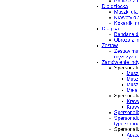
Portfele z 
Dla dziecka
Muszki dla
Krawaty dl
Kokardki n
Dla psa
Bandana d
Obroża z 
Zestaw
Zestaw mus
mężczyzn
Zamówienie ind
Spersonal
Musz
Musz
Musz
Mała 
Spersonali
Krawa
Kraw
Spersonali
Spersonal
typu scrun
Spersonal
Apasz