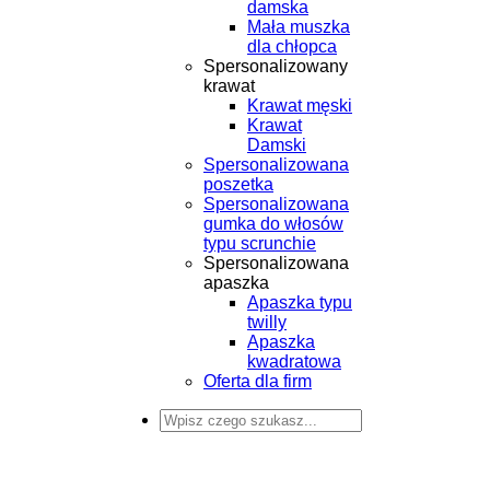
damska
Mała muszka
dla chłopca
Spersonalizowany
krawat
Krawat męski
Krawat
Damski
Spersonalizowana
poszetka
Spersonalizowana
gumka do włosów
typu scrunchie
Spersonalizowana
apaszka
Apaszka typu
twilly
Apaszka
kwadratowa
Oferta dla firm