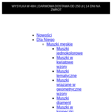
WYSYŁKA W 48H | DARMOWA DOSTAWA OD 250 zł | 14 DNI NA
ZWROT
Nowości
Dla Niego
Muszki męskie
Muszki
jednokolorowe
Muszki w
kwiatowe
wzory
Muszki
tematyczne
Muszki
wiązane w
geometryczne
wzory
Muszki
diament
Muszki w
kropeczki