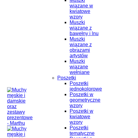
Muszki
wiązane w
kwiatowe
wzory
Muszki
wiązane z
bawełny i lnu
Muszki
wiązane z
obrazami
artystów
Muszki
wiązane
wełniane
Poszetki
Poszetki
jednokolorowe
Poszetki w
geometryczne
wzory
Poszetki w
kwiatowe
wzory
Poszetki
tematyczne