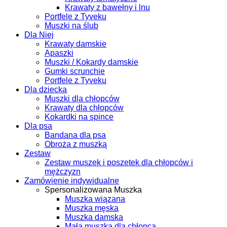
Krawaty z bawełny i lnu
Portfele z Tyveku
Muszki na ślub
Dla Niej
Krawaty damskie
Apaszki
Muszki / Kokardy damskie
Gumki scrunchie
Portfele z Tyveku
Dla dziecka
Muszki dla chłopców
Krawaty dla chłopców
Kokardki na spince
Dla psa
Bandana dla psa
Obroża z muszką
Zestaw
Zestaw muszek i poszetek dla chłopców i
mężczyzn
Zamówienie indywidualne
Spersonalizowana Muszka
Muszka wiązana
Muszka męska
Muszka damska
Mała muszka dla chłopca