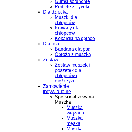
Gumki scrunchie
Portfele z Tyveku
Dla dziecka
Muszki dla
chłopców
Krawaty dla
chłopców
Kokardki na spince
Dla psa
Bandana dla psa
Obroża z muszką
Zestaw
Zestaw muszek i
poszetek dla
chłopców i
mężczyzn
Zamówienie
indywidualne
Spersonalizowana
Muszka
Muszka
wiązana
Muszka
męska
Muszka