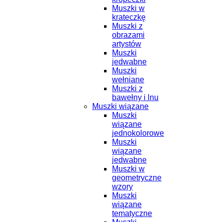
Muszki w
krateczkę
Muszki z
obrazami
artystów
Muszki
jedwabne
Muszki
wełniane
Muszki z
bawełny i lnu
Muszki wiązane
Muszki
wiązane
jednokolorowe
Muszki
wiązane
jedwabne
Muszki w
geometryczne
wzory
Muszki
wiązane
tematyczne