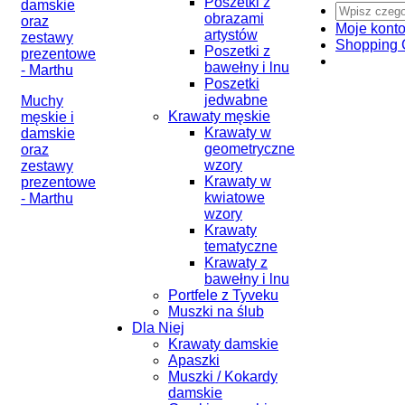
Poszetki z
obrazami
Moje kont
artystów
Shopping 
Poszetki z
bawełny i lnu
Poszetki
jedwabne
Muchy
Krawaty męskie
męskie i
Krawaty w
damskie
geometryczne
oraz
wzory
zestawy
Krawaty w
prezentowe
kwiatowe
- Marthu
wzory
Krawaty
tematyczne
Krawaty z
bawełny i lnu
Portfele z Tyveku
Muszki na ślub
Dla Niej
Krawaty damskie
Apaszki
Muszki / Kokardy
damskie