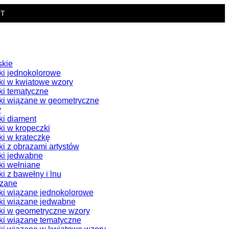
OT
skie
i jednokolorowe
i w kwiatowe wzory
i tematyczne
i wiązane w geometryczne
y
i diament
i w kropeczki
i w krateczkę
i z obrazami artystów
ki jedwabne
i wełniane
i z bawełny i lnu
ązane
i wiązane jednokolorowe
ki wiązane jedwabne
i w geometryczne wzory
i wiązane tematyczne