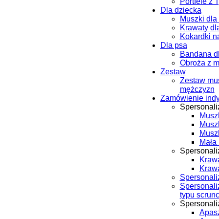
Portfele z 
Dla dziecka
Muszki dla
Krawaty dl
Kokardki n
Dla psa
Bandana d
Obroża z 
Zestaw
Zestaw mus
mężczyzn
Zamówienie ind
Spersonal
Musz
Musz
Musz
Mała 
Spersonali
Krawa
Kraw
Spersonali
Spersonal
typu scrun
Spersonal
Apasz