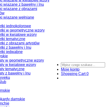
i wiązane w kwiatowe wzory
i wiązane z bawełny i lnu
i wiązane z obrazami
tów
i wiązane wełniane
tki jednokolorowe
tki w geometryczne wzory
tki w kwiatowe wzory
tki tematyczne
tki z obrazami artystów
tki z bawełny i lnu
tki jedwabne
ęskie
ty w geometryczne wzory
ty w kwiatowe wzory
ty tematyczne
Moje konto
ty z bawełny i lnu
Shopping Cart
0
Tyveku
ślub
amskie
okardy damskie
nchie