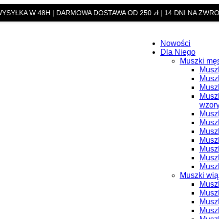
YSYŁKA W 48H | DARMOWA DOSTAWA OD 250 zł | 14 DNI NA ZWR
Nowości
Dla Niego
Muszki mę
Muszk
Muszk
Muszk
Muszk
wzor
Muszk
Muszk
Muszk
Muszk
Musz
Muszk
Muszk
Muszki wi
Muszk
Musz
Muszk
Muszk