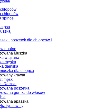
Tyveku
 chłopców
a chłopców
a spince
la psa
muszką
zek i poszetek dla chłopców i
ywidualne
izowana Muszka
ka wiązana
ka męska
ka damska
muszka dla chłopca
zowany krawat
t męski
at Damski
zowana poszetka
izowana gumka do włosów
chie
izowana apaszka
ka typu twilly