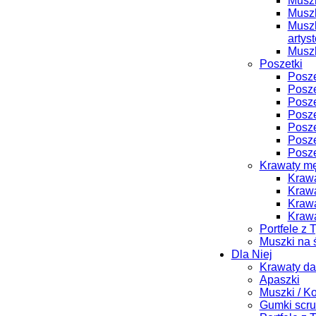
Muszk
Muszk
Muszk
artys
Muszk
Poszetki
Posze
Posze
Posze
Posze
Posze
Posze
Posze
Krawaty m
Krawa
Krawa
Krawa
Krawa
Portfele z 
Muszki na 
Dla Niej
Krawaty d
Apaszki
Muszki / K
Gumki scru