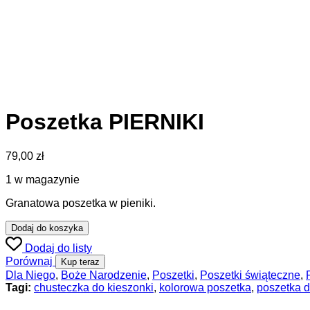
Poszetka PIERNIKI
79,00
zł
1 w magazynie
Granatowa poszetka w pieniki.
Dodaj do koszyka
Dodaj do listy
Porównaj
Kup teraz
Dla Niego
,
Boże Narodzenie
,
Poszetki
,
Poszetki świąteczne
,
Tagi:
chusteczka do kieszonki
,
kolorowa poszetka
,
poszetka d