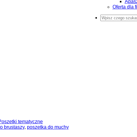
Apas
Oferta dla f
Poszetki tematyczne
o brustaszy
,
poszetka do muchy