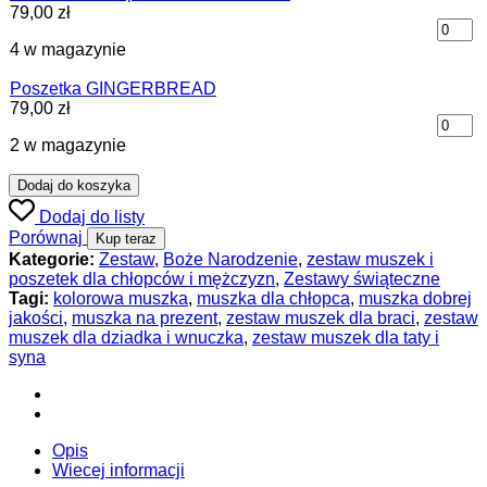
79,00
zł
4 w magazynie
Poszetka GINGERBREAD
79,00
zł
2 w magazynie
Dodaj do koszyka
Dodaj do listy
Porównaj
Kup teraz
Kategorie:
Zestaw
,
Boże Narodzenie
,
zestaw muszek i
poszetek dla chłopców i mężczyzn
,
Zestawy świąteczne
Tagi:
kolorowa muszka
,
muszka dla chłopca
,
muszka dobrej
jakości
,
muszka na prezent
,
zestaw muszek dla braci
,
zestaw
muszek dla dziadka i wnuczka
,
zestaw muszek dla taty i
syna
Opis
Wiecej informacji