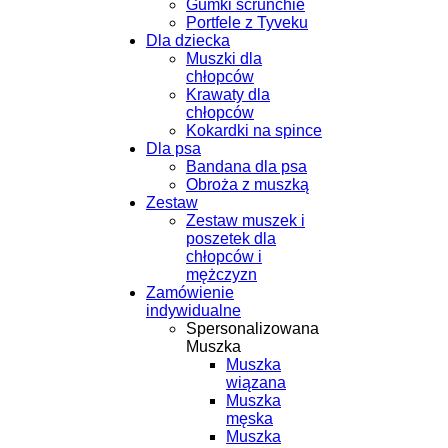
Gumki scrunchie
Portfele z Tyveku
Dla dziecka
Muszki dla
chłopców
Krawaty dla
chłopców
Kokardki na spince
Dla psa
Bandana dla psa
Obroża z muszką
Zestaw
Zestaw muszek i
poszetek dla
chłopców i
mężczyzn
Zamówienie
indywidualne
Spersonalizowana
Muszka
Muszka
wiązana
Muszka
męska
Muszka