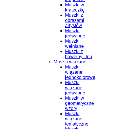
Muszki w
krateczkę
Muszki z
obrazami
artystów
Muszki
jedwabne
Muszki
wełniane
Muszki z
bawełny i lnu
Muszki wiązane
Muszki
wiązane
jednokolorowe
Muszki
wiązane
jedwabne
Muszki w
geometryczne
wzory
Muszki
wiązane
tematyczne