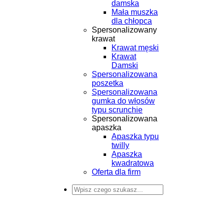
damska
Mała muszka
dla chłopca
Spersonalizowany
krawat
Krawat męski
Krawat
Damski
Spersonalizowana
poszetka
Spersonalizowana
gumka do włosów
typu scrunchie
Spersonalizowana
apaszka
Apaszka typu
twilly
Apaszka
kwadratowa
Oferta dla firm