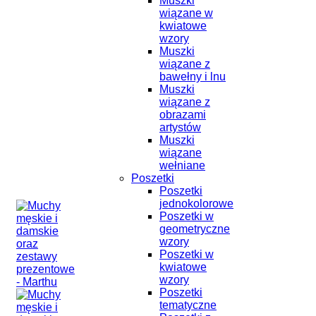
Muszki
wiązane w
kwiatowe
wzory
Muszki
wiązane z
bawełny i lnu
Muszki
wiązane z
obrazami
artystów
Muszki
wiązane
wełniane
Poszetki
Poszetki
jednokolorowe
Poszetki w
geometryczne
wzory
Poszetki w
kwiatowe
wzory
Poszetki
tematyczne