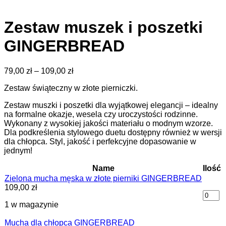
Zestaw muszek i poszetki
GINGERBREAD
Zakres
79,00
zł
–
109,00
zł
cen:
Zestaw świąteczny w złote pierniczki.
od
79,00 zł
Zestaw muszki i poszetki dla wyjątkowej elegancji – idealny
do
na formalne okazje, wesela czy uroczystości rodzinne.
109,00 zł
Wykonany z wysokiej jakości materiału o modnym wzorze.
Dla podkreślenia stylowego duetu dostępny również w wersji
dla chłopca. Styl, jakość i perfekcyjne dopasowanie w
jednym!
Name
Ilość
Zielona mucha męska w złote pierniki GINGERBREAD
109,00
zł
1 w magazynie
Mucha dla chłopca GINGERBREAD