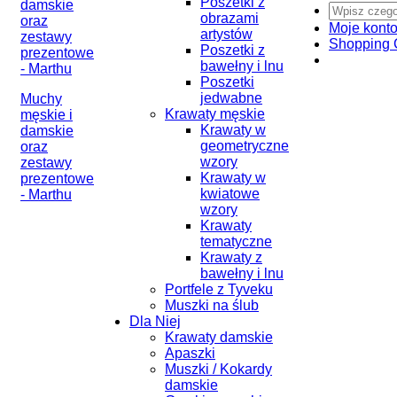
Poszetki z
obrazami
Moje kont
artystów
Shopping 
Poszetki z
bawełny i lnu
Poszetki
jedwabne
Muchy
Krawaty męskie
męskie i
Krawaty w
damskie
geometryczne
oraz
wzory
zestawy
Krawaty w
prezentowe
kwiatowe
- Marthu
wzory
Krawaty
tematyczne
Krawaty z
bawełny i lnu
Portfele z Tyveku
Muszki na ślub
Dla Niej
Krawaty damskie
Apaszki
Muszki / Kokardy
damskie