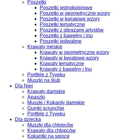
Poszetki
Poszetki jednokolorowe
Poszetki w geometryczne wzory
Poszetki w kwiatowe wzory
Poszetki tematyczne
Poszetki z obrazami artystów
Poszetki z bawełny i lnu
Poszetki jedwabne
Krawaty męskie
Krawaty w geometryczne wzory
Krawaty w kwiatowe wzory
Krawaty tematyczne
Krawaty z bawełny i lnu
Portfele z Tyveku
Muszki na ślub
Dla Niej
Krawaty damskie
Apaszki
Muszki / Kokardy damskie
Gumki scrunchie
Portfele z Tyveku
Dla dziecka
Muszki dla chłopców
Krawaty dla chłopców
Kokardki na spince