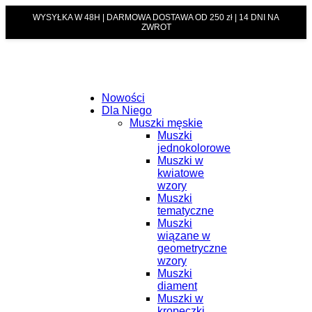
WYSYŁKA W 48H | DARMOWA DOSTAWA OD 250 zł | 14 DNI NA
ZWROT
Nowości
Dla Niego
Muszki męskie
Muszki
jednokolorowe
Muszki w
kwiatowe
wzory
Muszki
tematyczne
Muszki
wiązane w
geometryczne
wzory
Muszki
diament
Muszki w
kropeczki