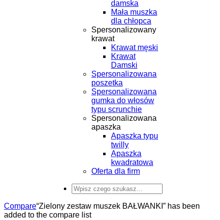
damska
Mała muszka
dla chłopca
Spersonalizowany
krawat
Krawat męski
Krawat
Damski
Spersonalizowana
poszetka
Spersonalizowana
gumka do włosów
typu scrunchie
Spersonalizowana
apaszka
Apaszka typu
twilly
Apaszka
kwadratowa
Oferta dla firm
Compare
“Zielony zestaw muszek BAŁWANKI” has been
added to the compare list