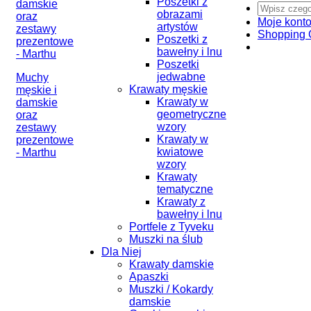
Poszetki z
obrazami
Moje kont
artystów
Shopping 
Poszetki z
bawełny i lnu
Poszetki
jedwabne
Muchy
Krawaty męskie
męskie i
Krawaty w
damskie
geometryczne
oraz
wzory
zestawy
Krawaty w
prezentowe
kwiatowe
- Marthu
wzory
Krawaty
tematyczne
Krawaty z
bawełny i lnu
Portfele z Tyveku
Muszki na ślub
Dla Niej
Krawaty damskie
Apaszki
Muszki / Kokardy
damskie