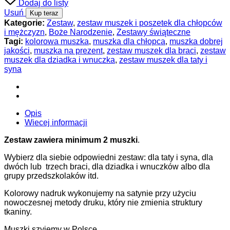
Dodaj do listy
Usuń
Kup teraz
Kategorie:
Zestaw
,
zestaw muszek i poszetek dla chłopców
i mężczyzn
,
Boże Narodzenie
,
Zestawy świąteczne
Tagi:
kolorowa muszka
,
muszka dla chłopca
,
muszka dobrej
jakości
,
muszka na prezent
,
zestaw muszek dla braci
,
zestaw
muszek dla dziadka i wnuczka
,
zestaw muszek dla taty i
syna
Opis
Wiecej informacji
Zestaw zawiera minimum 2 muszki
.
Wybierz dla siebie odpowiedni zestaw: dla taty i syna, dla
dwóch lub trzech braci, dla dziadka i wnuczków albo dla
grupy przedszkolaków itd.
Kolorowy nadruk wykonujemy na satynie przy użyciu
nowoczesnej metody druku, który nie zmienia struktury
tkaniny.
Muszki szyjemy w Polsce.