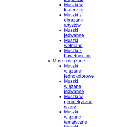
Muszki w
krateczkę
Muszki z
obrazami
artystów
Muszki
jedwabne
Muszki
wełniane
Muszki z
bawełny i lnu
Muszki wiązane
Muszki
wiązane
jednokolorowe
Muszki
wiązane
jedwabne
Muszki w
geometryczne
wzory
Muszki
wiązane
tematyczne