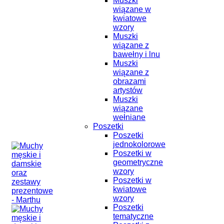
Muszki
wiązane w
kwiatowe
wzory
Muszki
wiązane z
bawełny i lnu
Muszki
wiązane z
obrazami
artystów
Muszki
wiązane
wełniane
Poszetki
Poszetki
jednokolorowe
Poszetki w
geometryczne
wzory
Poszetki w
kwiatowe
wzory
Poszetki
tematyczne