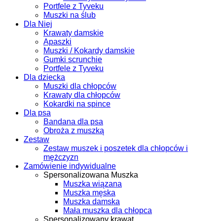
Portfele z Tyveku
Muszki na ślub
Dla Niej
Krawaty damskie
Apaszki
Muszki / Kokardy damskie
Gumki scrunchie
Portfele z Tyveku
Dla dziecka
Muszki dla chłopców
Krawaty dla chłopców
Kokardki na spince
Dla psa
Bandana dla psa
Obroża z muszką
Zestaw
Zestaw muszek i poszetek dla chłopców i
mężczyzn
Zamówienie indywidualne
Spersonalizowana Muszka
Muszka wiązana
Muszka męska
Muszka damska
Mała muszka dla chłopca
Spersonalizowany krawat