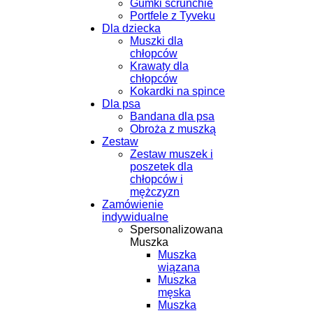
Gumki scrunchie
Portfele z Tyveku
Dla dziecka
Muszki dla
chłopców
Krawaty dla
chłopców
Kokardki na spince
Dla psa
Bandana dla psa
Obroża z muszką
Zestaw
Zestaw muszek i
poszetek dla
chłopców i
mężczyzn
Zamówienie
indywidualne
Spersonalizowana
Muszka
Muszka
wiązana
Muszka
męska
Muszka