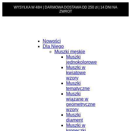
WYSYŁKA W 48H | DARMOWA DOSTAWA OD 250 zł | 14 DNI NA
ZWROT
Nowości
Dla Niego
Muszki męskie
Muszki
jednokolorowe
Muszki w
kwiatowe
wzory
Muszki
tematyczne
Muszki
wiązane w
geometryczne
wzory
Muszki
diament
Muszki w
kropeczki